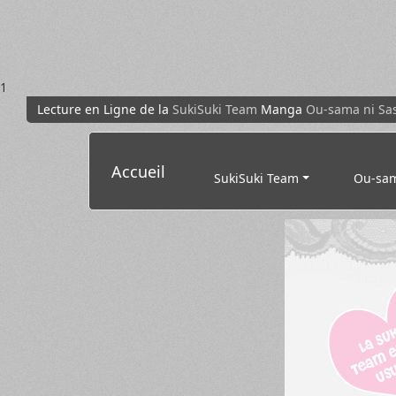
1
Lecture en Ligne de la
SukiSuki Team
Manga
Ou-sama ni Sa
Accueil
SukiSuki Team
Ou-sam