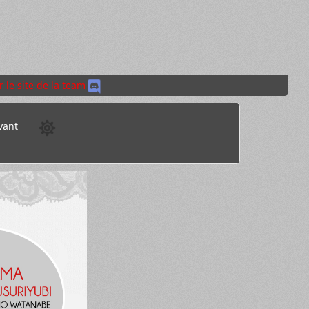
r le site de la team
vant