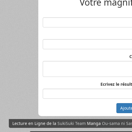
Votre magni
C
Ecrivez le résult
Ajout
Lecture en Ligne de la
SukiSuki Team
Manga
Ou-sama ni Sa