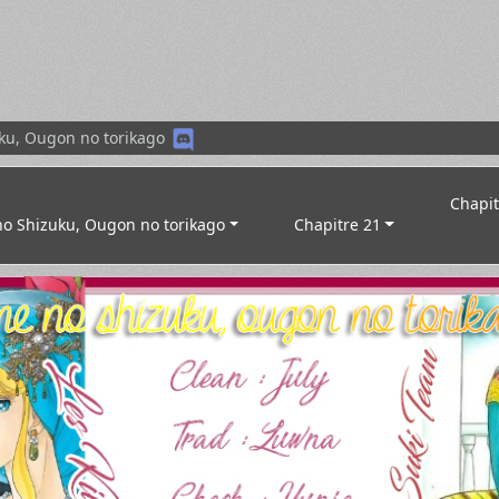
ku, Ougon no torikago
Chapit
o Shizuku, Ougon no torikago
Chapitre 21