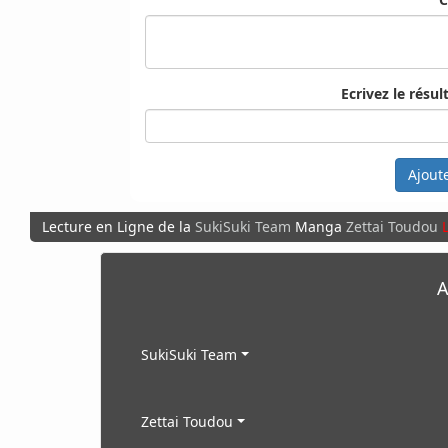
Ecrivez le résult
Ajout
Lecture en Ligne de la
SukiSuki Team
Manga
Zettai Toudou
A
SukiSuki Team
Zettai Toudou