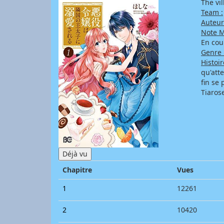
The vi
Team :
Auteur
Note M
En cou
Genre 
Histoir
qu'atte
fin se
Tiaros
Chapitre
Vues
1
12261
2
10420