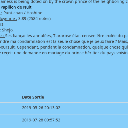
llainess is being doted on by the crown prince of the neighboring 
Papillon de Nuit
 :
Puni-chan / Hoshino
oyenne :
3.89 (2584 notes)
rs
:
Shojo,
e :
Ses fiançailles annulées, Tiararose était censée être exilée du pays
ndre ma condamnation est la seule chose que je peux faire ? Mais, je 
 poursuit. Cependant, pendant la condamnation, quelque chose qui n'
e reçoit une demande en mariage du prince héritier du pays voisin
Date Sortie
2019-05-26 20:13:02
2019-07-28 09:57:52