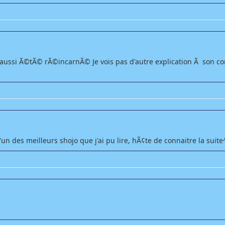
e aussi Ã©tÃ© rÃ©incarnÃ© Je vois pas d'autre explication Ã son co
'un des meilleurs shojo que j'ai pu lire, hÃ¢te de connaitre la suite