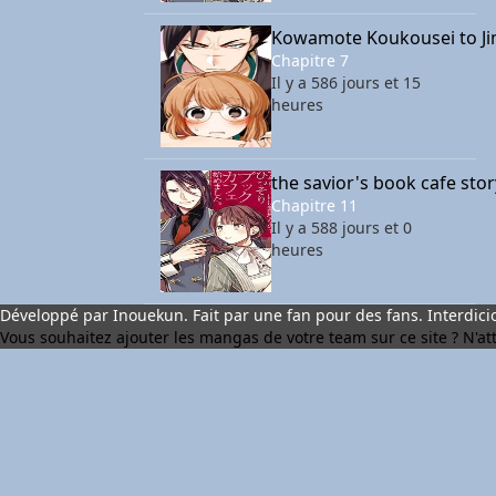
Kowamote Koukousei to Ji
Chapitre 7
Il y a 586 jours et 15
heures
the savior's book cafe sto
Chapitre 11
Il y a 588 jours et 0
heures
Développé par Inouekun. Fait par une fan pour des fans. Interdicio
Vous souhaitez ajouter les mangas de votre team sur ce site ? N'atte