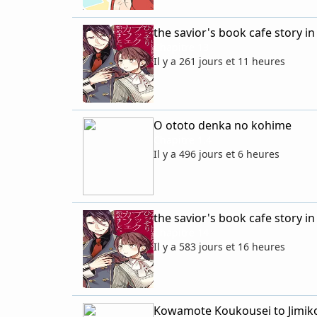
the savior's book cafe story i
Chapitre 13
Il y a 261 jours et 11 heures
O ototo denka no kohime
Chapitre 1.4
Il y a 496 jours et 6 heures
the savior's book cafe story i
Chapitre 14
Il y a 583 jours et 16 heures
Kowamote Koukousei to Jimik