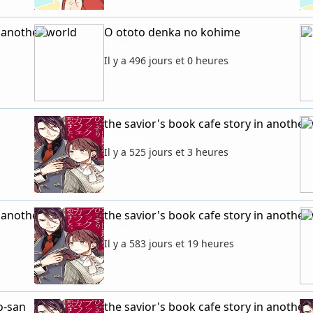
n another world
O ototo denka no kohime
Chapitre 2.1
Il y a 496 jours et 0 heures
the savior's book cafe story in another
Chapitre 16.5
Il y a 525 jours et 3 heures
n another world
the savior's book cafe story in another
Chapitre 16
Il y a 583 jours et 19 heures
o-san
the savior's book cafe story in another