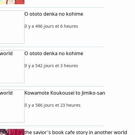
O ototo denka no kohime
Chapitre 3.1
Il y a 496 jours et 6 heures
 world
O ototo denka no kohime
Chapitre 4.1
Il y a 542 jours et 3 heures
 world
Kowamote Koukousei to Jimiko-san
Chapitre 6
Il y a 586 jours et 23 heures
 world
the savior's book cafe story in another world