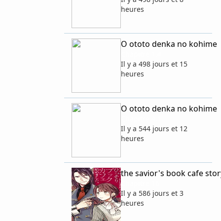
heures
O ototo denka no kohime
Chapitre 1.4
Il y a 498 jours et 15
heures
O ototo denka no kohime
Chapitre 4.1
Il y a 544 jours et 12
heures
the savior's book cafe sto
Chapitre 16
Il y a 586 jours et 3
heures