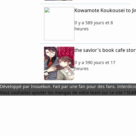
Kowamote Koukousei to Ji
Chapitre 7
Il y a 589 jours et 8
heures
the savior's book cafe sto
Chapitre 11
Il y a 590 jours et 17
heures
Développé par Inouekun. Fait par une fan pour des fans. Interdicio
Vous souhaitez ajouter les mangas de votre team sur ce site ? N'atte